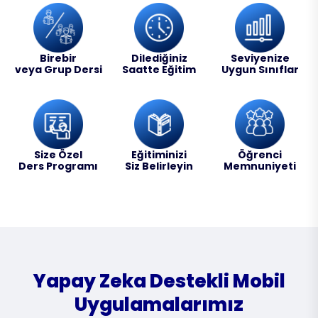
Birebir
Dilediğiniz
Seviyenize
veya Grup Dersi
Saatte Eğitim
Uygun Sınıflar
Size Özel
Eğitiminizi
Öğrenci
Ders Programı
Siz Belirleyin
Memnuniyeti
Yapay Zeka Destekli Mobil
Uygulamalarımız