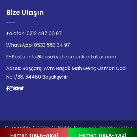
Bize Ulaşın
Telefon:
0212 487 00 97
WhatsApp:
0533 553 34 97
E-Posta:
info@basaksehiramerikankultur.com
Adres:
Başçarşı Avm Başak Mah Genç Osman Cad
No:1/38, 34480 Başakşehir
Copyrights © 2026 All Rights Reserved. Developed by
Hemen
TIKLA-ARA!
Hemen
TIKLA-YAZ!
Ajans Click