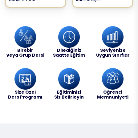
Birebir
Dilediğiniz
Seviyenize
veya Grup Dersi
Saatte Eğitim
Uygun Sınıflar
Size Özel
Eğitiminizi
Öğrenci
Ders Programı
Siz Belirleyin
Memnuniyeti