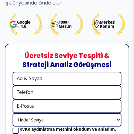
iş dünyasında önde olun.
Google
1000+
Merkezi
4.6
Mezun
Konum
Ücretsiz Seviye Tespiti &
Strateji Analiz Görüşmesi
KVKK aydınlatma metnini
okudum ve anladım.