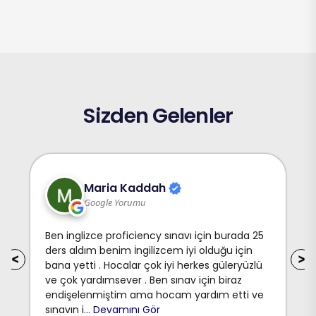
Sizden Gelenler
Melike Ak
Google Yorumu
Starter seviyesinden c1 seviyesine kadar
eğitim almaktayım, gerek hocalar gerek
personeller kurumla ve bizlerle çok ilgili, sınıflar
temiz ve az kişiden oluşuyor ortam rahat ve
güvenilinir . Verdikleri eğitim için teşekkür
ederim.