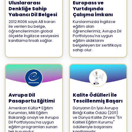
Uluslararası
Europass ve
Denkliğe Sahip
Yurtdışında
Yabancı Dil Belgesi
Çalışma İmkanı
2012.R006 sayılı AB kararı
Kurslarımızda İngilizce
ile verilen bu belge,
eğitim alan
öğrencilerimizin global
öğrencilerimiz, Avrupa Dil
ölçekte İngilizce seviyesini
Portfolyosu’na uygun
kanıtlama fırsatı sağlar.
eğitim aldıklarını
belgeleyen bir sertifikaya
sahip olur.
Avrupa Dil
Kalite Ödülleri İle
Pasaportu Eğitimi
Tescillenmiş Başarı
Amerikan Kültür® Eğitim
Dünyanın En İyisi Avrupa
Kurumları, Milli Eğitim
Birliği Kalite Ödülü (2011)
Bakanlığı onaylı ve Avrupa
ve Dünya Kalite Zirvesi "En
Dil Portfolyosu’na uygun
Kaliteli Eğitim Kurumu"
eğitim programları sunan
ödülleriyle başarısını
tek kurumdur.
kanıtlamıştır.