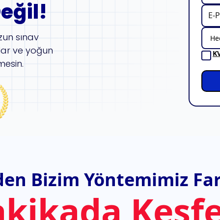
eğil!
zun sınav
lar ve yoğun
K
mesin.
en Bizim Yöntemimiz Far
akikada Keşfe