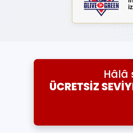
i
Hâlâ 
ÜCRETSİZ SEVİY