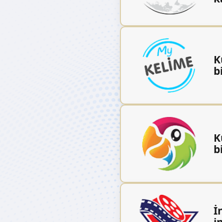
K
b
K
b
İ
i