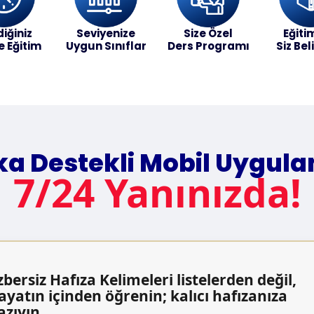
diğiniz
Seviyenize
Size Özel
Eğitim
e Eğitim
Uygun Sınıflar
Ders Programı
Siz Bel
a Destekli Mobil Uygul
7/24 Yanınızda!
zbersiz Hafıza Kelimeleri listelerden değil,
ayatın içinden öğrenin; kalıcı hafızanıza
azıyın.