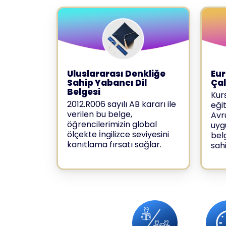
Uluslararası Denkliğe
Eur
Sahip Yabancı Dil
Ça
Belgesi
Kur
2012.R006 sayılı AB kararı ile
eği
verilen bu belge,
Avr
öğrencilerimizin global
uyg
ölçekte İngilizce seviyesini
bel
kanıtlama fırsatı sağlar.
sahi