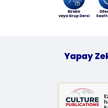
Birebir
Dile
veya Grup Dersi
Saatt
Yapay Zek
E
h
k