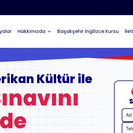
alar
Hakkımızda
Başakşehir İngilizce Kursu
İle
ikan Kültür ile
Sınavını
S
rde