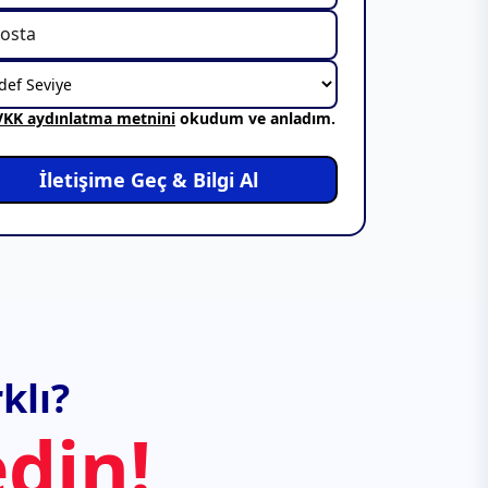
VKK aydınlatma metnini
okudum ve anladım.
İletişime Geç & Bilgi Al
klı?
din!