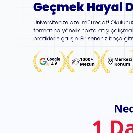
Geçmek Hayal D
Üniversitenize özel müfredat! Okulunu
formatına yönelik nokta atışı çalışma
pratiklerle çalışın. Bir seneniz boşa git
1000+
Merkezi
Google
4.6
Mezun
Konum
Ned
1 D