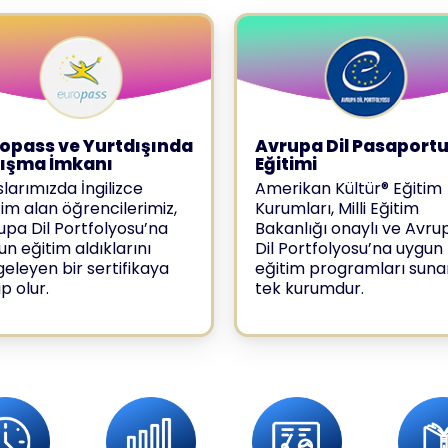
opass ve Yurtdışında
Avrupa Dil Pasaport
lışma İmkanı
Eğitimi
slarımızda İngilizce
Amerikan Kültür® Eğitim
tim alan öğrencilerimiz,
Kurumları, Milli Eğitim
upa Dil Portfolyosu’na
Bakanlığı onaylı ve Avru
un eğitim aldıklarını
Dil Portfolyosu’na uygun
geleyen bir sertifikaya
eğitim programları suna
p olur.
tek kurumdur.